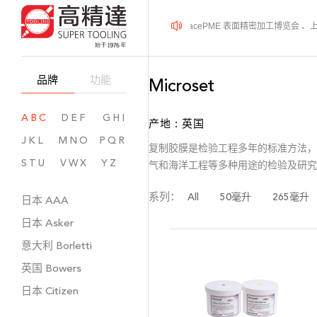
2026年08月12-14日、SurfacePME 表面精密加工博览会
品牌
功能
Microset
ABC
DEF
GHI
产地 : 英国
JKL
MNO
PQR
复制胶膜是检验工程多年的标准方法，而 
STU
VWX
YZ
气和海洋工程等多种用途的检验及研究
系列：
All
50毫升
265毫升
日本
AAA
日本
Asker
意大利
Borletti
英国
Bowers
日本
Citizen