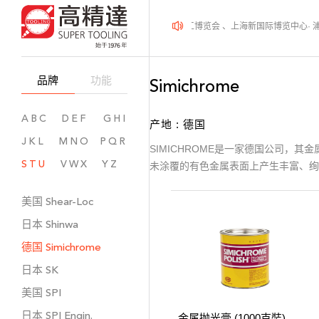
2026年08月12-14日、SurfacePME 表面精密加工博览会 、上海新国际博览中心· 
品牌
功能
Simichrome
ABC
DEF
GHI
产地 : 德国
JKL
MNO
PQR
SIMICHROME是一家德国公司
STU
VWX
YZ
未涂覆的有色金属表面上产生丰富、绚
美国
Shear-Loc
日本
Shinwa
德国
Simichrome
日本
SK
美国
SPI
日本
SPI Engin.
金属抛光膏 (1000克裝)