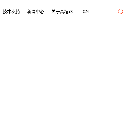
、SurfacePME 表面精密加工博览会 、上海新国际博览中心· 浦东、W1馆E21 、欢迎莅
技术支持
新闻中心
关于高精达
CN