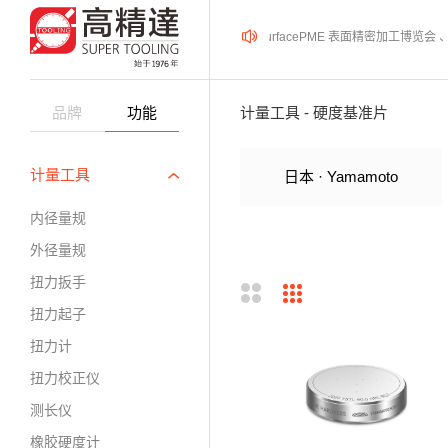
2026年08月12-14日、SurfacePME 表面精密加工博览
品牌
功能
计量工具 - 硬度基准片
计量工具
日本 · Yamamoto
内径量规
外径量规
扭力扳手
扭力起子
扭力计
扭力校正仪
测长仪
橡胶硬度计