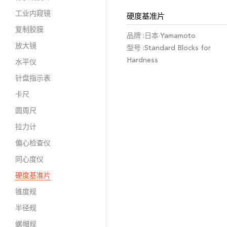
工业内窥镜
硬度基准片
复制胶膜
品牌 :日本·Yamamoto
放大镜
型号 :Standard Blocks for
Hardness
水平仪
针盘指示表
卡尺
圆周尺
拉力计
偏心检查仪
同心度仪
硬度基准片
锥度规
半径规
螺帽规