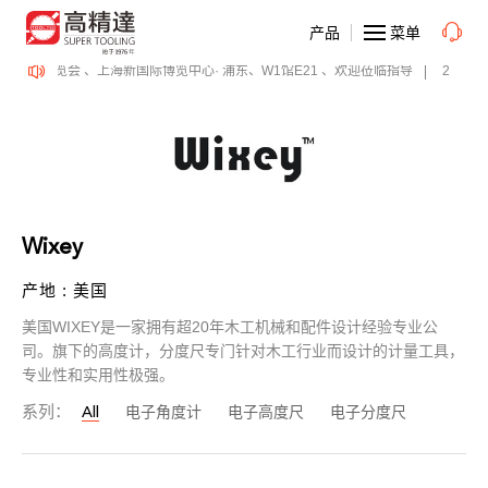
产品
菜单
E 表面精密加工博览会 、上海新国际博览中心· 浦东、W1馆E21 、欢迎莅临指导
2026
Wixey
产地 : 美国
美国WIXEY是一家拥有超20年木工机械和配件设计经验专业公
司。旗下的高度计，分度尺专门针对木工行业而设计的计量工具，
专业性和实用性极强。
系列：
All
电子角度计
电子高度尺
电子分度尺