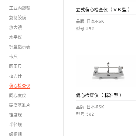
工业内窥镜
立式偏心检查仪（ V B 型 ）
复制胶膜
品牌 :日本·RSK
放大镜
型号 :592
水平仪
针盘指示表
卡尺
圆周尺
拉力计
偏心检查仪
偏心检查仪（ 标准型 ）
同心度仪
硬度基准片
品牌 :日本·RSK
型号 :562
锥度规
半径规
螺帽规