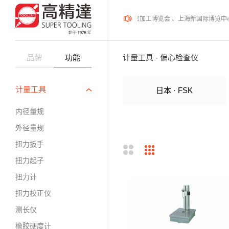
2026年08月12-14日、SurfacePME 表面精密加工博览会 、上海新国际博览中
品牌
功能
计量工具 - 偏心检查仪
计量工具
日本 · FSK
内径量规
外径量规
扭力扳手
扭力起子
扭力计
扭力校正仪
测长仪
橡胶硬度计