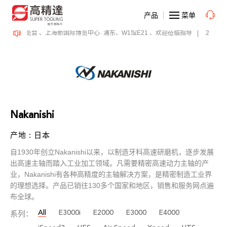
产品
菜单
E 表面精密加工博览会 、上海新国际博览中心· 浦东、W1馆E21 、欢迎莅临指导
2026年
Nakanishi
产地 : 日本
自1930年创立Nakanishi以来，以制造牙科高速研磨机，逐步发展
出高速主轴而踏入工业加工领域。凡需要精密高速动力主轴的产
业，Nakanishi有各种高精度的主轴解决方案，是精密制造工业界
的理想选择。产品已销往130多个国家和地区，销售和服务网点遍
布全球。
All
E3000i
E2000
E3000
E4000
系列：