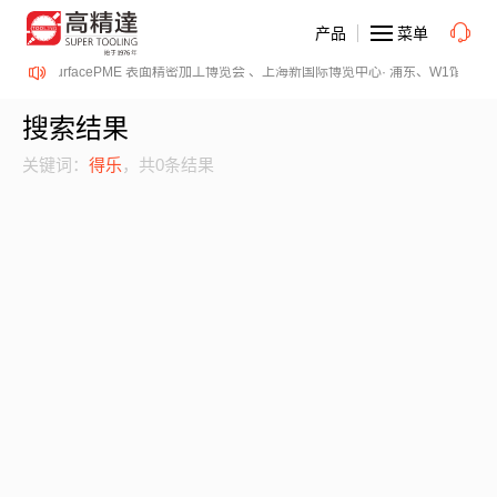
产品
菜单
12-14日、SurfacePME 表面精密加工博览会 、上海新国际博览中心· 浦东、W1馆E2
搜索结果
关键词：
得乐
，共0条结果