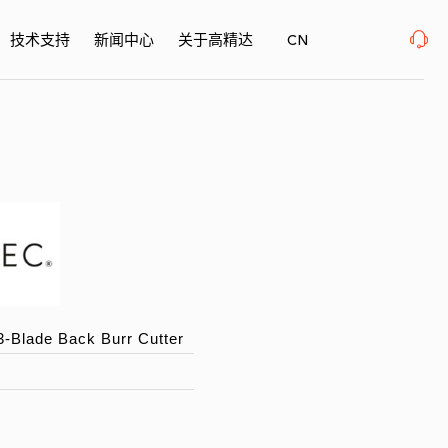
面精密加工博览会 、上海新国际博览中心· 浦东、W1馆E21 、欢迎莅临指导
2026年08
技术支持
新闻中心
关于高精达
CN
3-Blade Back Burr Cutter