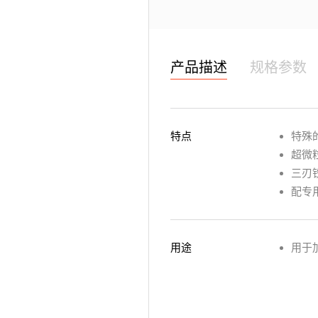
产品描述
规格参数
特点
特殊
超微
三刃
配专
用途
用于