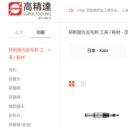
2026年08月12-14日、SurfacePME 表面精密加工博览会 、
品牌
功能
研削抛光去毛刺 工具 / 耗材 - 
研削抛光去毛刺 工
日本 · Kato
具 / 耗材
油石
研磨头
研磨刷
研磨棒
橡胶磨头
砂轮片
研磨膏/液/粉