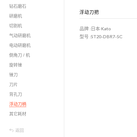
钻石磨石
浮动刀把
研磨机
切割机
品牌 :日本·Kato
气动研磨机
型号 :ST20-DBR7-SC
电动研磨机
倒角刀 / 机
旋转锉
锉刀
刀片
背孔刀
浮动刀柄
其它耗材
返回